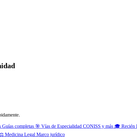
nidad
ápidamente.
s
Guías completas
🎯
Vías de Especialidad
CONISS y más
🎓
Recién 
⚖️
Medicina Legal
Marco jurídico