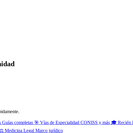
nidad
ápidamente.
s
Guías completas
🎯
Vías de Especialidad
CONISS y más
🎓
Recién 
⚖️
Medicina Legal
Marco jurídico