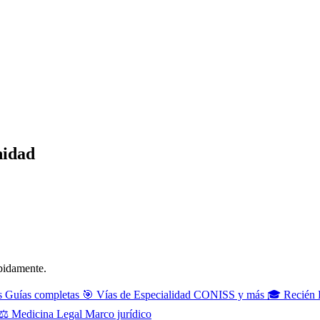
nidad
ápidamente.
s
Guías completas
🎯
Vías de Especialidad
CONISS y más
🎓
Recién 
⚖️
Medicina Legal
Marco jurídico