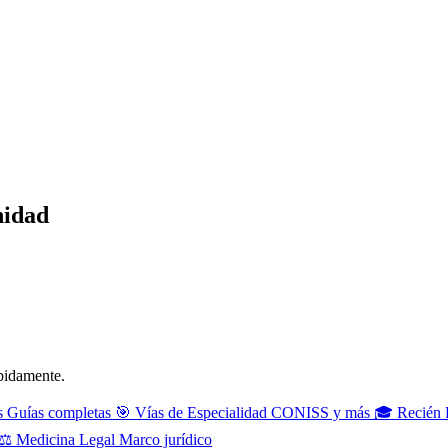
nidad
ápidamente.
s
Guías completas
🎯
Vías de Especialidad
CONISS y más
🎓
Recién 
⚖️
Medicina Legal
Marco jurídico